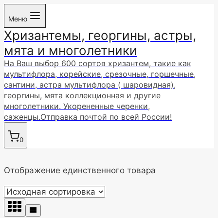
Перейти
Меню
к
Хризантемы, георгины, астры,
содержимому
мята и многолетники
На Ваш выбор 600 сортов хризантем, такие как
мультифлора, корейские, срезочные, горшечные,
сантини, астра мультифлора ( шаровидная),
георгины, мята коллекционная и другие
многолетники. Укорененные черенки,
саженцы.Отправка почтой по всей России!
0
Отображение единственного товара