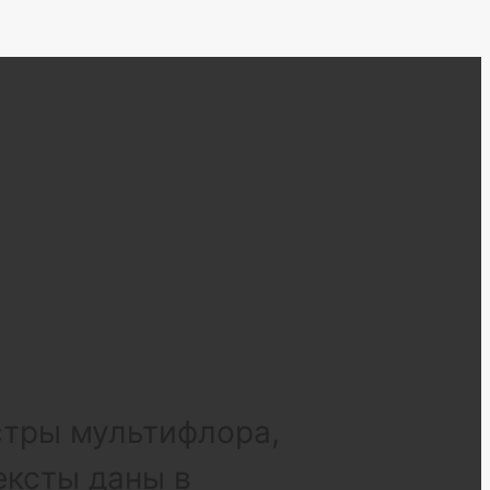
стры мультифлора,
ексты даны в