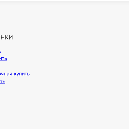
ЕНКИ
ь
ить
очная купить
ть