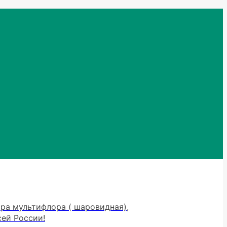
тра мультифлора ( шаровидная),
сей России!