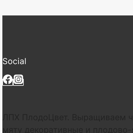
Social
ЛПХ ПлодоЦвет. Выращиваем че
мяту декоративные и плодово-