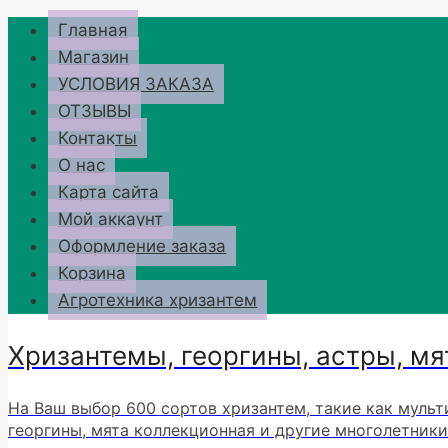
Перейти
Главная
к
Магазин
содержимому
УСЛОВИЯ ЗАКАЗА
ОТЗЫВЫ
Контакты
О нас
Карта сайта
Мой аккаунт
Оформление заказа
Корзина
Агротехника хризантем
Хризантемы, георгины, астры, мя
На Ваш выбор 600 сортов хризантем, такие как мульт
георгины, мята коллекционная и другие многолетники