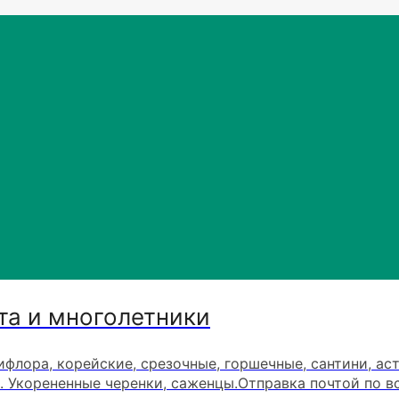
та и многолетники
ифлора, корейские, срезочные, горшечные, сантини, ас
. Укорененные черенки, саженцы.Отправка почтой по в