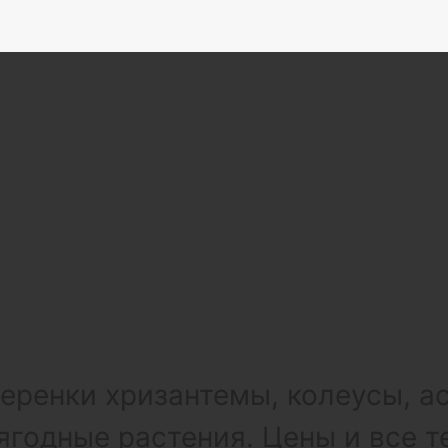
ренки хризантемы, колеусы, а
ягодные растения. Цены и все т