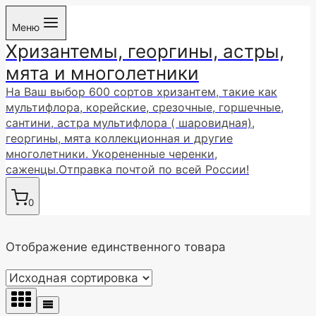
Перейти
Меню
к
Хризантемы, георгины, астры,
содержимому
мята и многолетники
На Ваш выбор 600 сортов хризантем, такие как
мультифлора, корейские, срезочные, горшечные,
сантини, астра мультифлора ( шаровидная),
георгины, мята коллекционная и другие
многолетники. Укорененные черенки,
саженцы.Отправка почтой по всей России!
0
Отображение единственного товара