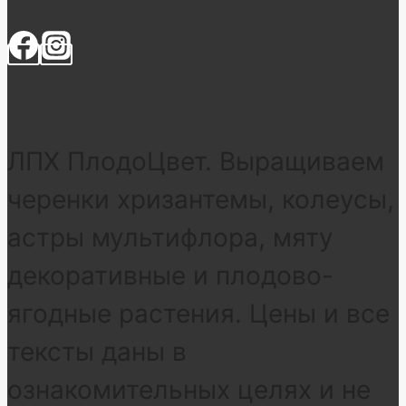
ЛПХ ПлодоЦвет. Выращиваем
черенки хризантемы, колеусы,
астры мультифлора, мяту
декоративные и плодово-
ягодные растения. Цены и все
тексты даны в
ознакомительных целях и не