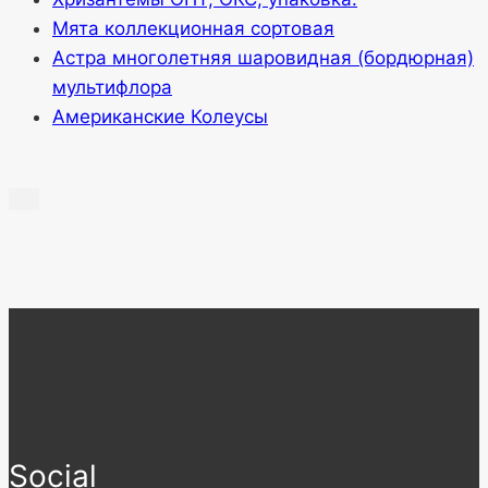
Мята коллекционная сортовая
Астра многолетняя шаровидная (бордюрная)
мультифлора
Американские Колеусы
Social