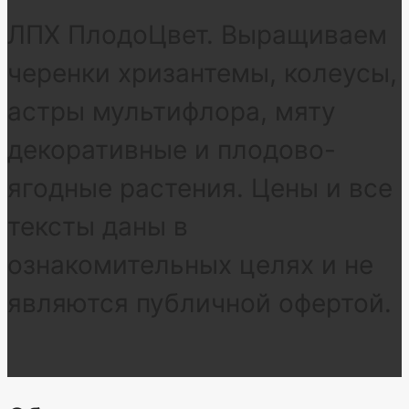
ЛПХ ПлодоЦвет. Выращиваем
черенки хризантемы, колеусы,
астры мультифлора, мяту
декоративные и плодово-
ягодные растения. Цены и все
тексты даны в
ознакомительных целях и не
являются публичной офертой.