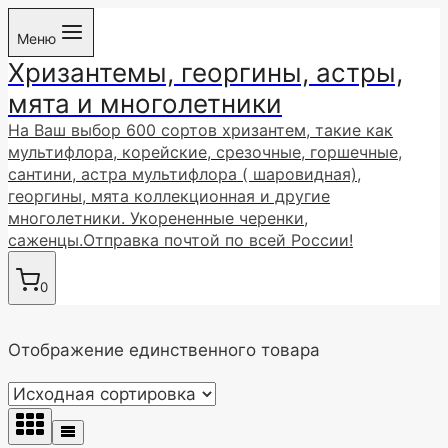
Перейти
Меню
к
Хризантемы, георгины, астры,
содержимому
мята и многолетники
На Ваш выбор 600 сортов хризантем, такие как
мультифлора, корейские, срезочные, горшечные,
сантини, астра мультифлора ( шаровидная),
георгины, мята коллекционная и другие
многолетники. Укорененные черенки,
саженцы.Отправка почтой по всей России!
0
Отображение единственного товара