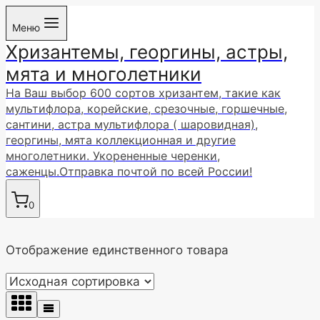
Перейти
Меню
к
Хризантемы, георгины, астры,
содержимому
мята и многолетники
На Ваш выбор 600 сортов хризантем, такие как
мультифлора, корейские, срезочные, горшечные,
сантини, астра мультифлора ( шаровидная),
георгины, мята коллекционная и другие
многолетники. Укорененные черенки,
саженцы.Отправка почтой по всей России!
0
Отображение единственного товара