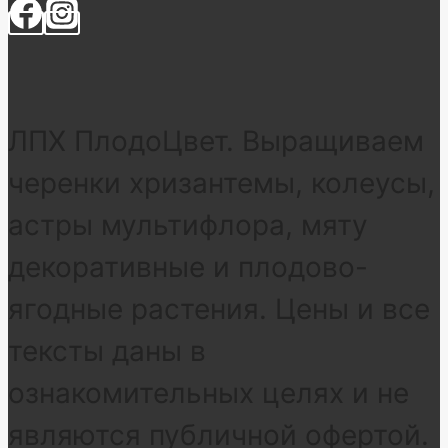
ЛПХ ПлодоЦвет. Выращиваем
черенки хризантемы, колеусы,
астры мультифлора, мяту
декоративные и плодово-
ягодные растения. Цены и все
тексты даны в
ознакомительных целях и не
являются публичной офертой.