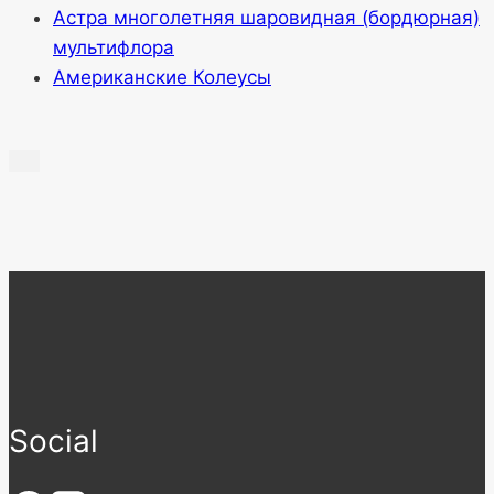
Астра многолетняя шаровидная (бордюрная)
мультифлора
Американские Колеусы
Social