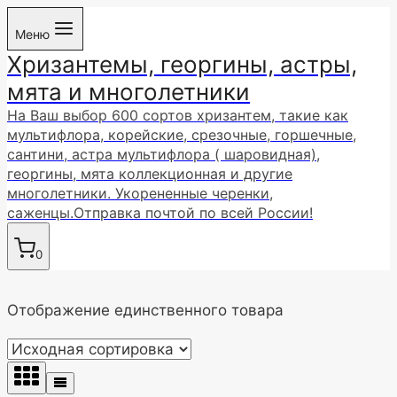
Перейти
Меню
к
Хризантемы, георгины, астры,
содержимому
мята и многолетники
На Ваш выбор 600 сортов хризантем, такие как
мультифлора, корейские, срезочные, горшечные,
сантини, астра мультифлора ( шаровидная),
георгины, мята коллекционная и другие
многолетники. Укорененные черенки,
саженцы.Отправка почтой по всей России!
0
Отображение единственного товара