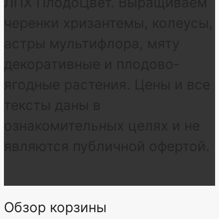
ЛПХ ПлодоЦвет. Выращиваем
черенки хризантемы, колеусы,
астры мультифлора, мяту
декоративные и плодово-
ягодные растения. Цены и все
тексты даны в
ознакомительных целях и не
являются публичной офертой.
Обзор корзины