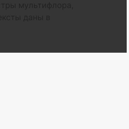
стры мультифлора,
ексты даны в