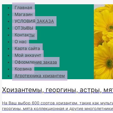
Перейти
Главная
к
Магазин
содержимому
УСЛОВИЯ ЗАКАЗА
ОТЗЫВЫ
Контакты
О нас
Карта сайта
Мой аккаунт
Оформление заказа
Корзина
Агротехника хризантем
Хризантемы, георгины, астры, мя
На Ваш выбор 600 сортов хризантем, такие как мульт
георгины, мята коллекционная и другие многолетники