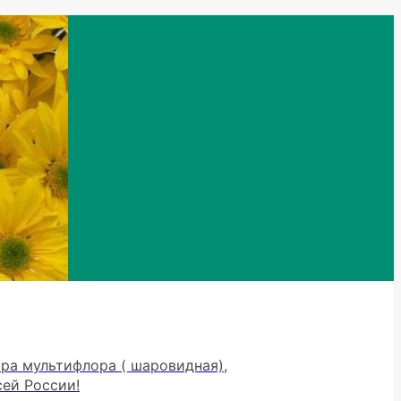
тра мультифлора ( шаровидная),
сей России!