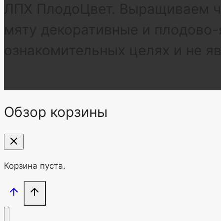
ЛПХ ПлодоЦвет. Выращиваем че
мяту декоративные и плодово-
ознакомительных целях и не я
Обзор корзины
Корзина пуста.