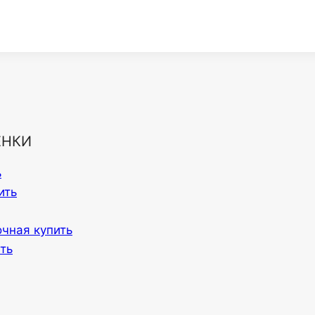
ЕНКИ
ь
ить
очная купить
ть