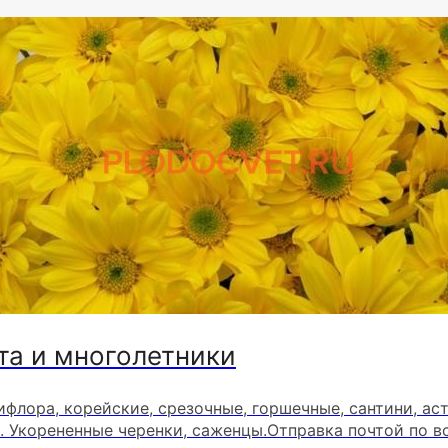
та и многолетники
ифлора, корейские, срезочные, горшечные, сантини, ас
. Укорененные черенки, саженцы.Отправка почтой по в