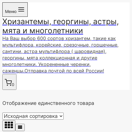
Перейти
Меню
к
Хризантемы, георгины, астры,
содержимому
мята и многолетники
На Ваш выбор 600 сортов хризантем, такие как
мультифлора, корейские, срезочные, горшечные,
сантини, астра мультифлора ( шаровидная),
георгины, мята коллекционная и другие
многолетники. Укорененные черенки,
саженцы.Отправка почтой по всей России!
0
Отображение единственного товара