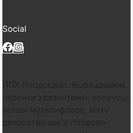
Social
ЛПХ ПлодоЦвет. Выращиваем
черенки хризантемы, колеусы,
астры мультифлора, мяту
декоративные и плодово-