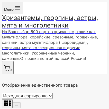
Перейти
Меню
к
Хризантемы, георгины, астры,
содержимому
мята и многолетники
На Ваш выбор 600 сортов хризантем, такие как
мультифлора, корейские, срезочные, горшечные,
сантини, астра мультифлора ( шаровидная),
георгины, мята коллекционная и другие
многолетники. Укорененные черенки,
саженцы.Отправка почтой по всей России!
0
Отображение единственного товара