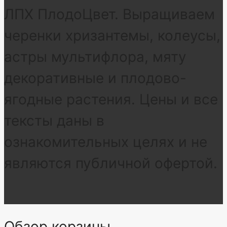
ЛПХ ПлодоЦвет. Выращиваем
черенки хризантемы, колеусы,
астры мультифлора, мяту
декоративные и плодово-
ягодные растения. Цены и все
тексты даны в
ознакомительных целях и не
являются публичной офертой.
Обзор корзины