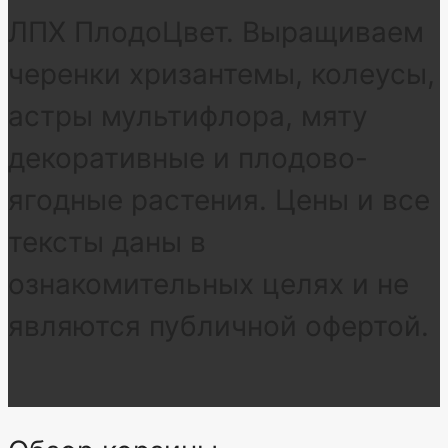
ЛПХ ПлодоЦвет. Выращиваем
черенки хризантемы, колеусы,
астры мультифлора, мяту
декоративные и плодово-
ягодные растения. Цены и все
тексты даны в
ознакомительных целях и не
являются публичной офертой.