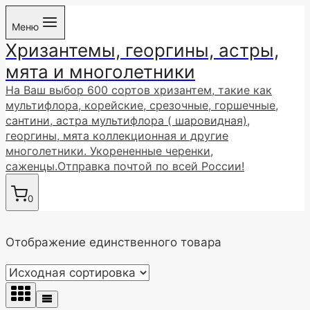
Перейти
Меню
к
Хризантемы, георгины, астры,
содержимому
мята и многолетники
На Ваш выбор 600 сортов хризантем, такие как
мультифлора, корейские, срезочные, горшечные,
сантини, астра мультифлора ( шаровидная),
георгины, мята коллекционная и другие
многолетники. Укорененные черенки,
саженцы.Отправка почтой по всей России!
0
Отображение единственного товара