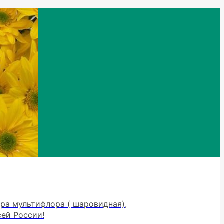
тра мультифлора ( шаровидная),
сей России!