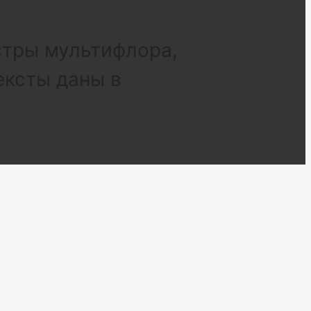
стры мультифлора,
ексты даны в