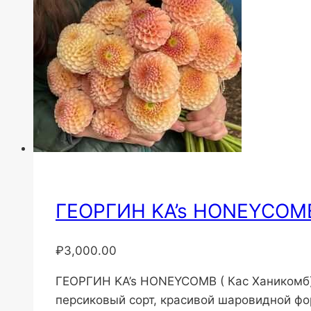
ГЕОРГИН KA’s HONEYCOMB
₽
3,000.00
ГЕОРГИН KA’s HONEYCOMB ( Кас Ханикомб) 
персиковый сорт, красивой шаровидной фо