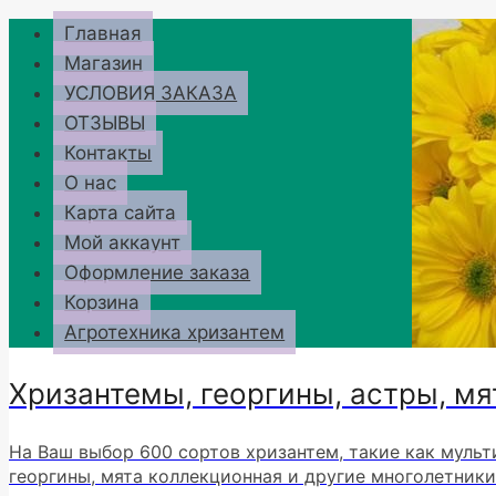
Перейти
Главная
к
Магазин
содержимому
УСЛОВИЯ ЗАКАЗА
ОТЗЫВЫ
Контакты
О нас
Карта сайта
Мой аккаунт
Оформление заказа
Корзина
Агротехника хризантем
Хризантемы, георгины, астры, мя
На Ваш выбор 600 сортов хризантем, такие как мульт
георгины, мята коллекционная и другие многолетники