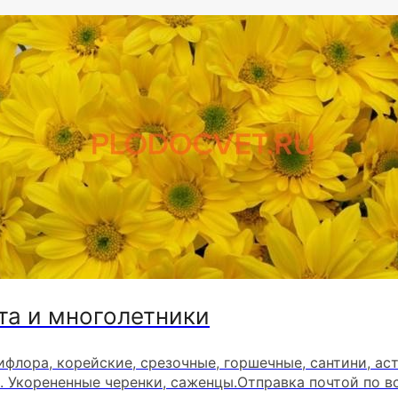
та и многолетники
ифлора, корейские, срезочные, горшечные, сантини, ас
. Укорененные черенки, саженцы.Отправка почтой по в