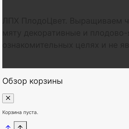
ЛПХ ПлодоЦвет. Выращиваем че
мяту декоративные и плодово-
ознакомительных целях и не я
Обзор корзины
Корзина пуста.