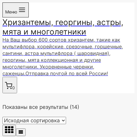
Перейти
Меню
к
Хризантемы, георгины, астры,
содержимому
мята и многолетники
На Ваш выбор 600 сортов хризантем, такие как
мультифлора, корейские, срезочные, горшечные,
сантини, астра мультифлора ( шаровидная),
георгины, мята коллекционная и другие
многолетники. Укорененные черенки,
саженцы.Отправка почтой по всей России!
0
Показаны все результаты (14)