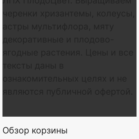
ЛПХ ПлодоЦвет. Выращиваем
черенки хризантемы, колеусы,
астры мультифлора, мяту
декоративные и плодово-
ягодные растения. Цены и все
тексты даны в
ознакомительных целях и не
являются публичной офертой.
Обзор корзины