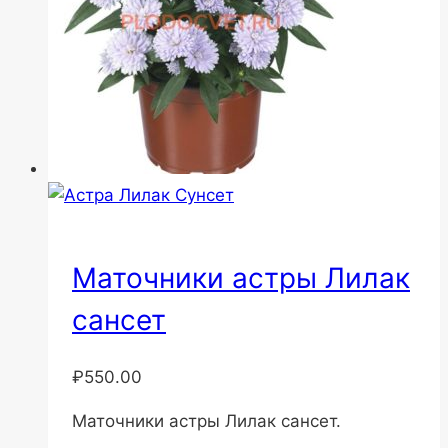
Маточники астры Лилак
сансет
₽
550.00
Маточники астры Лилак сансет.