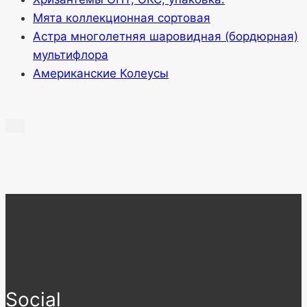
Мята коллекционная сортовая
Астра многолетняя шаровидная (бордюрная)
мультифлора
Американские Колеусы
Social