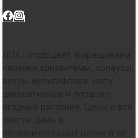
ЛПХ ПлодоЦвет. Выращиваем
черенки хризантемы, колеусы,
астры мультифлора, мяту
декоративные и плодово-
ягодные растения. Цены и все
тексты даны в
ознакомительных целях и не