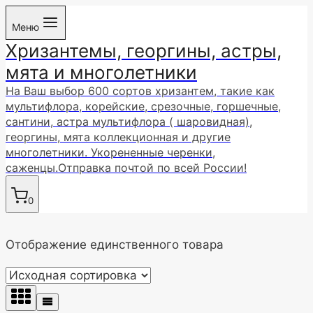
Перейти
Меню
к
Хризантемы, георгины, астры,
содержимому
мята и многолетники
На Ваш выбор 600 сортов хризантем, такие как
мультифлора, корейские, срезочные, горшечные,
сантини, астра мультифлора ( шаровидная),
георгины, мята коллекционная и другие
многолетники. Укорененные черенки,
саженцы.Отправка почтой по всей России!
0
Отображение единственного товара