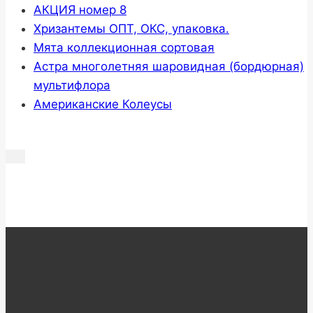
АКЦИЯ номер 8
Хризантемы ОПТ, ОКС, упаковка.
Мята коллекционная сортовая
Астра многолетняя шаровидная (бордюрная)
мультифлора
Американские Колеусы