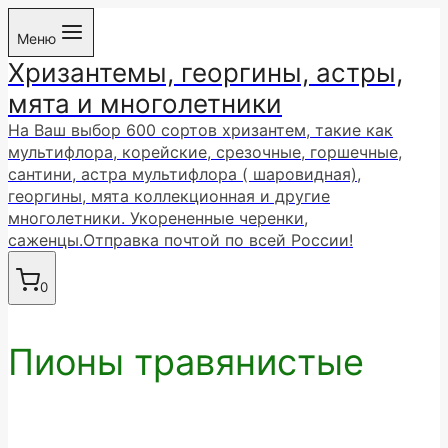
Перейти
Меню
к
Хризантемы, георгины, астры,
содержимому
мята и многолетники
На Ваш выбор 600 сортов хризантем, такие как
мультифлора, корейские, срезочные, горшечные,
сантини, астра мультифлора ( шаровидная),
георгины, мята коллекционная и другие
многолетники. Укорененные черенки,
саженцы.Отправка почтой по всей России!
0
Пионы травянистые