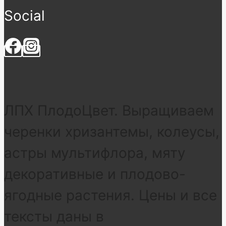
Social
ЛПХ ПлодоЦвет. Выращиваем
черенки хризантемы, колеусы,
астры мультифлора, мяту
декоративные и плодово-
ягодные растения. Цены и все
тексты даны в