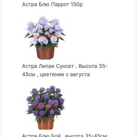
Астра Блю Пэррот 150р
Астра Лилак Сунсет . Высота 35-
45см , цветение с августа
Астра Блю Бой , высота 35-45см ,