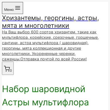
Перейти
Меню
к
Хризантемы, георгины, астры,
содержимому
мята и многолетники
На Ваш выбор 600 сортов хризантем, такие как
мультифлора, корейские, срезочные, горшечные,
сантини, астра мультифлора ( шаровидная),
георгины, мята коллекционная и другие
многолетники. Укорененные черенки,
саженцы.Отправка почтой по всей России!
0
Набор шаровидной
Астры мультифлора