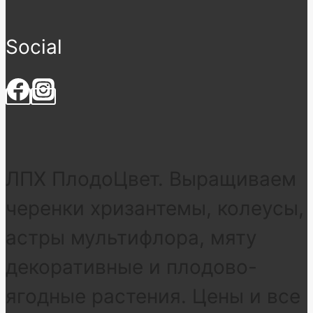
Social
ЛПХ ПлодоЦвет. Выращиваем
черенки хризантемы, колеусы,
астры мультифлора, мяту
декоративные и плодово-
ягодные растения. Цены и все