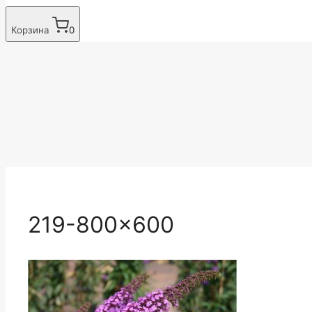
Корзина
0
219-800×600