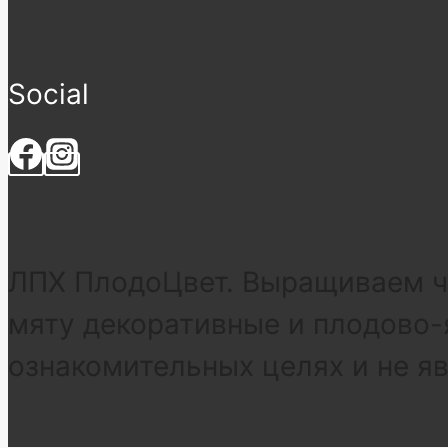
Social
ЛПХ ПлодоЦвет. Выращиваем че
мяту декоративные и плодово-
ознакомительных целях и не я