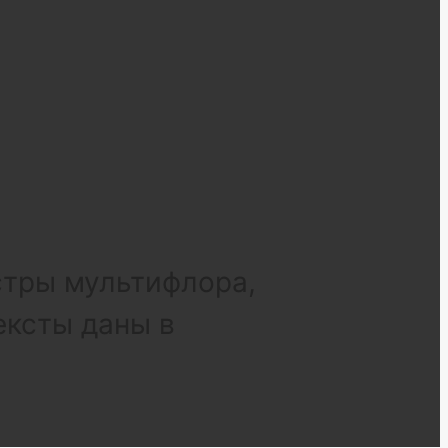
стры мультифлора,
ексты даны в