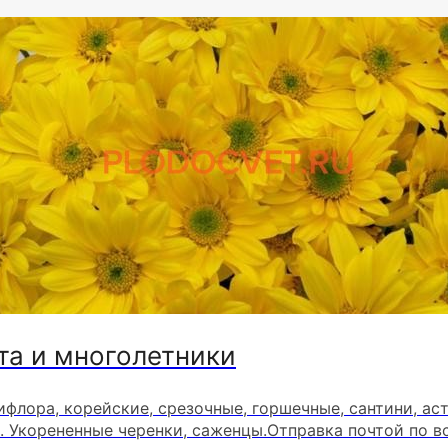
та и многолетники
ифлора, корейские, срезочные, горшечные, сантини, ас
. Укорененные черенки, саженцы.Отправка почтой по в