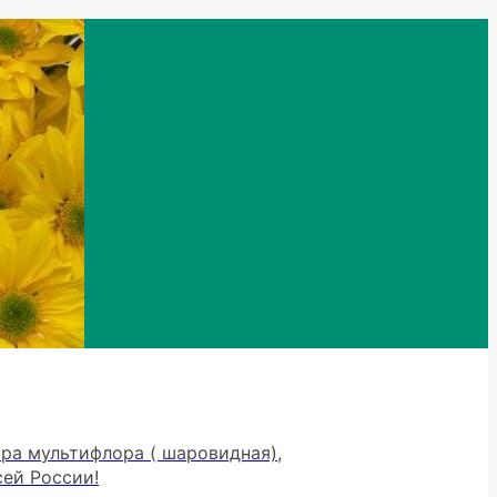
тра мультифлора ( шаровидная),
сей России!