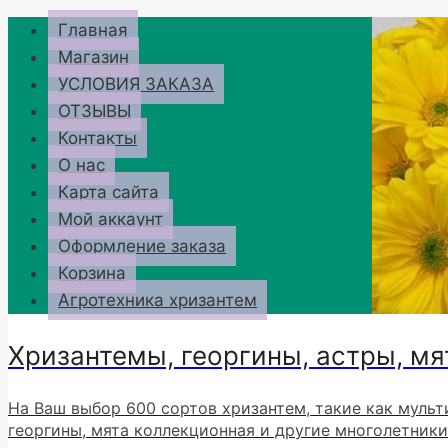
Перейти
Главная
к
Магазин
содержимому
УСЛОВИЯ ЗАКАЗА
ОТЗЫВЫ
Контакты
О нас
Карта сайта
Мой аккаунт
Оформление заказа
Корзина
Агротехника хризантем
Хризантемы, георгины, астры, мя
На Ваш выбор 600 сортов хризантем, такие как мульт
георгины, мята коллекционная и другие многолетники