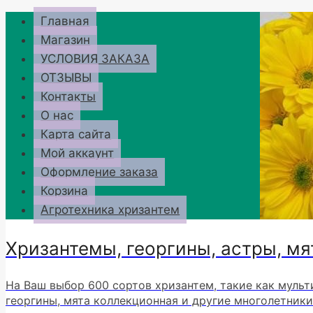
Перейти
Главная
к
Магазин
содержимому
УСЛОВИЯ ЗАКАЗА
ОТЗЫВЫ
Контакты
О нас
Карта сайта
Мой аккаунт
Оформление заказа
Корзина
Агротехника хризантем
Хризантемы, георгины, астры, мя
На Ваш выбор 600 сортов хризантем, такие как мульт
георгины, мята коллекционная и другие многолетники