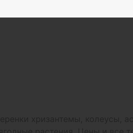
ренки хризантемы, колеусы, а
ягодные растения. Цены и все т