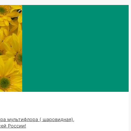
тра мультифлора ( шаровидная),
сей России!