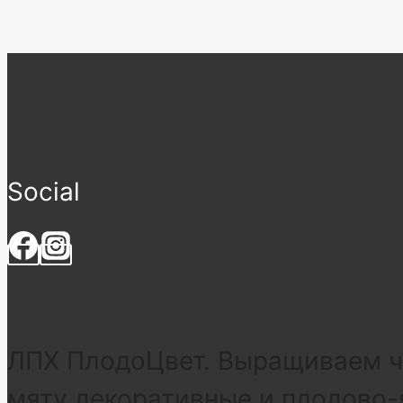
Social
ЛПХ ПлодоЦвет. Выращиваем че
мяту декоративные и плодово-