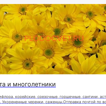
та и многолетники
ифлора, корейские, срезочные, горшечные, сантини, ас
. Укорененные черенки, саженцы.Отправка почтой по в