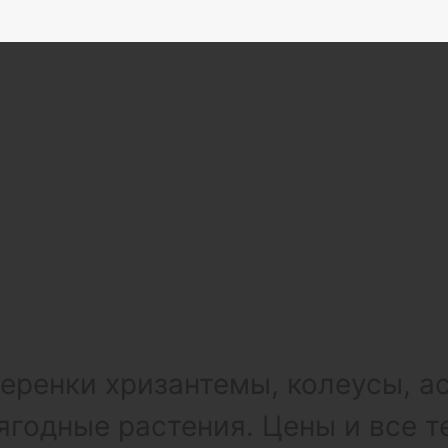
ренки хризантемы, колеусы, а
ягодные растения. Цены и все т