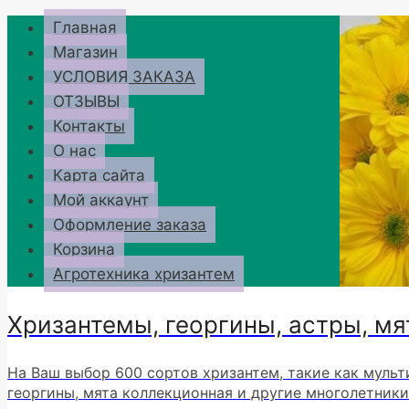
Перейти
Главная
к
Магазин
содержимому
УСЛОВИЯ ЗАКАЗА
ОТЗЫВЫ
Контакты
О нас
Карта сайта
Мой аккаунт
Оформление заказа
Корзина
Агротехника хризантем
Хризантемы, георгины, астры, мя
На Ваш выбор 600 сортов хризантем, такие как мульт
георгины, мята коллекционная и другие многолетники