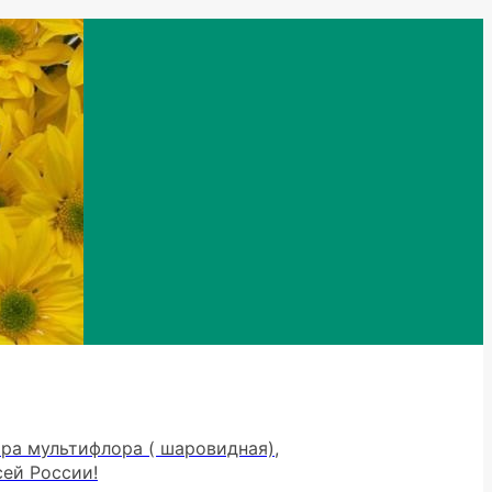
тра мультифлора ( шаровидная),
сей России!