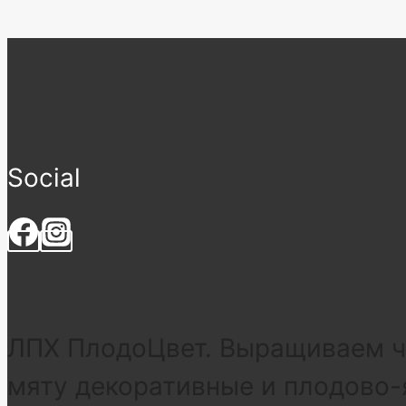
Social
ЛПХ ПлодоЦвет. Выращиваем че
мяту декоративные и плодово-