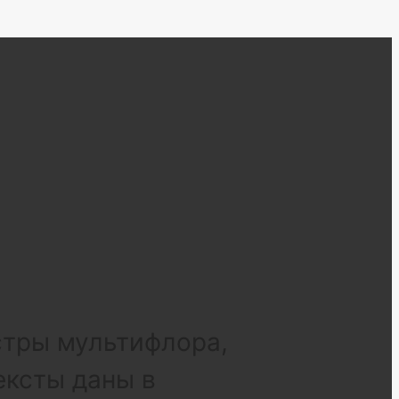
стры мультифлора,
ексты даны в