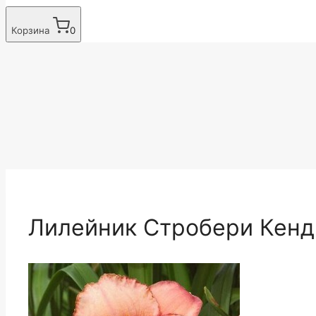
Корзина
0
Лилейник Стробери Кенд