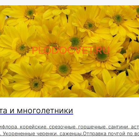
та и многолетники
ифлора, корейские, срезочные, горшечные, сантини, ас
. Укорененные черенки, саженцы.Отправка почтой по в