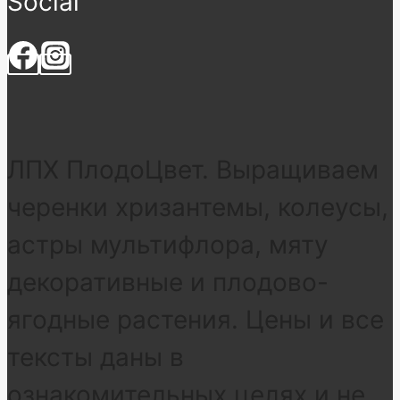
Social
ЛПХ ПлодоЦвет. Выращиваем
черенки хризантемы, колеусы,
астры мультифлора, мяту
декоративные и плодово-
ягодные растения. Цены и все
тексты даны в
ознакомительных целях и не