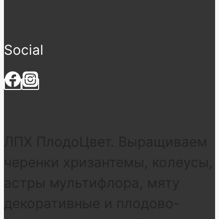
Social
ЛПХ ПлодоЦвет. Выращиваем
черенки хризантемы, колеусы,
астры мультифлора, мяту
декоративные и плодово-