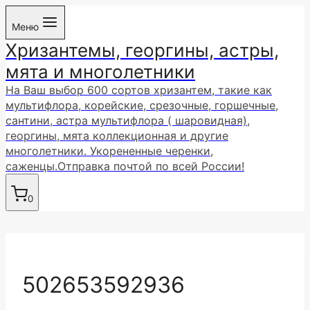
Перейти
Меню
к
Хризантемы, георгины, астры,
содержимому
мята и многолетники
На Ваш выбор 600 сортов хризантем, такие как
мультифлора, корейские, срезочные, горшечные,
сантини, астра мультифлора ( шаровидная),
георгины, мята коллекционная и другие
многолетники. Укорененные черенки,
саженцы.Отправка почтой по всей России!
0
502653592936