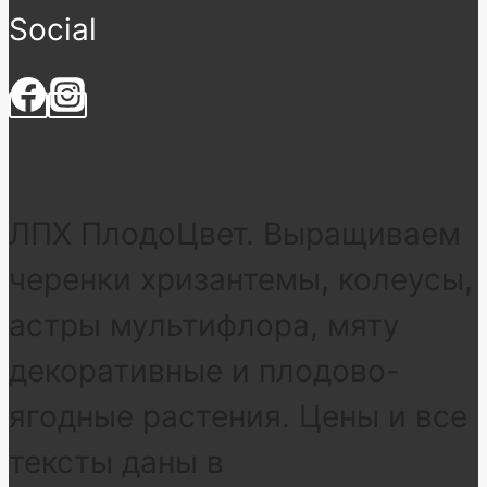
Social
ЛПХ ПлодоЦвет. Выращиваем
черенки хризантемы, колеусы,
астры мультифлора, мяту
декоративные и плодово-
ягодные растения. Цены и все
тексты даны в