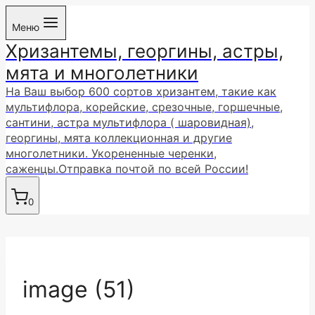
Перейти
Меню
к
Хризантемы, георгины, астры,
содержимому
мята и многолетники
На Ваш выбор 600 сортов хризантем, такие как
мультифлора, корейские, срезочные, горшечные,
сантини, астра мультифлора ( шаровидная),
георгины, мята коллекционная и другие
многолетники. Укорененные черенки,
саженцы.Отправка почтой по всей России!
0
image (51)