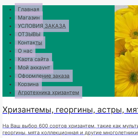
Перейти
Главная
к
Магазин
содержимому
УСЛОВИЯ ЗАКАЗА
ОТЗЫВЫ
Контакты
О нас
Карта сайта
Мой аккаунт
Оформление заказа
Корзина
Агротехника хризантем
Хризантемы, георгины, астры, мя
На Ваш выбор 600 сортов хризантем, такие как мульт
георгины, мята коллекционная и другие многолетники