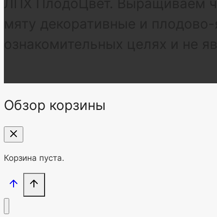
ЛПХ ПлодоЦвет. Выращиваем че
мяту декоративные и плодово-
ознакомительных целях и не я
Обзор корзины
Корзина пуста.