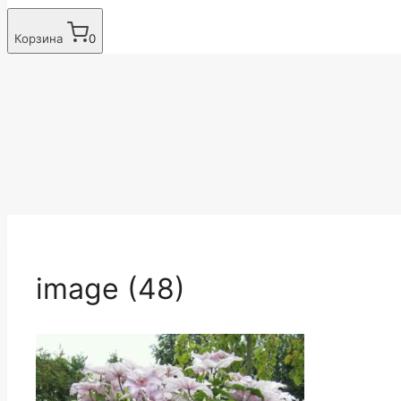
Корзина
0
image (48)