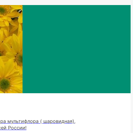
тра мультифлора ( шаровидная),
сей России!