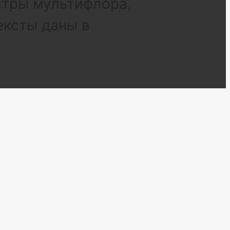
стры мультифлора,
ексты даны в