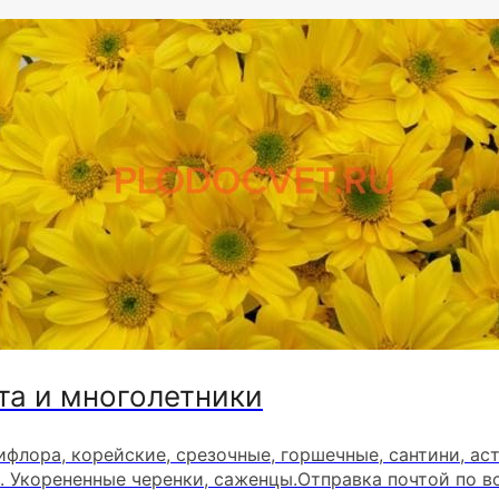
та и многолетники
ифлора, корейские, срезочные, горшечные, сантини, ас
. Укорененные черенки, саженцы.Отправка почтой по в