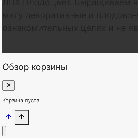
ЛПХ ПлодоЦвет. Выращиваем че
мяту декоративные и плодово-
ознакомительных целях и не я
Обзор корзины
Корзина пуста.