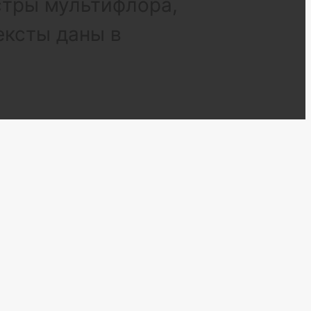
стры мультифлора,
ексты даны в