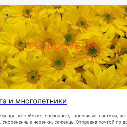
та и многолетники
ифлора, корейские, срезочные, горшечные, сантини, ас
. Укорененные черенки, саженцы.Отправка почтой по в