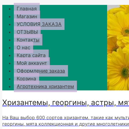
Перейти
Главная
к
Магазин
содержимому
УСЛОВИЯ ЗАКАЗА
ОТЗЫВЫ
Контакты
О нас
Карта сайта
Мой аккаунт
Оформление заказа
Корзина
Агротехника хризантем
Хризантемы, георгины, астры, мя
На Ваш выбор 600 сортов хризантем, такие как мульт
георгины, мята коллекционная и другие многолетники