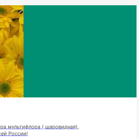
тра мультифлора ( шаровидная),
сей России!