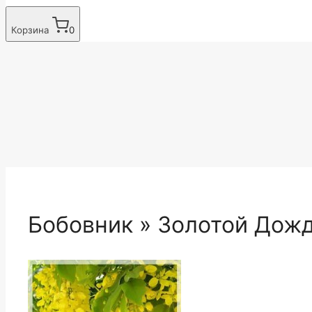
Корзина
0
Бобовник » Золотой Дож