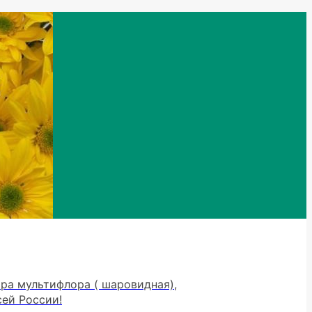
тра мультифлора ( шаровидная),
сей России!