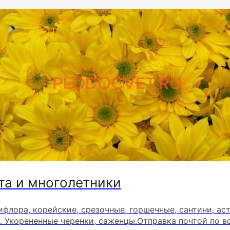
та и многолетники
ифлора, корейские, срезочные, горшечные, сантини, ас
. Укорененные черенки, саженцы.Отправка почтой по в