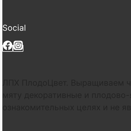
Social
ЛПХ ПлодоЦвет. Выращиваем че
мяту декоративные и плодово-
ознакомительных целях и не я