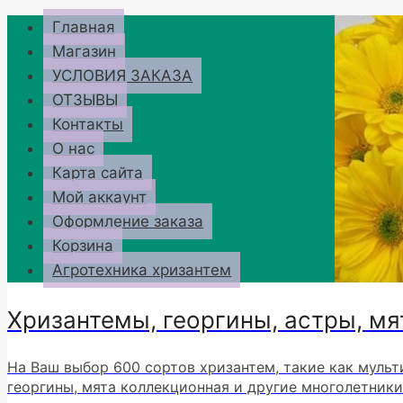
Перейти
Главная
к
Магазин
содержимому
УСЛОВИЯ ЗАКАЗА
ОТЗЫВЫ
Контакты
О нас
Карта сайта
Мой аккаунт
Оформление заказа
Корзина
Агротехника хризантем
Хризантемы, георгины, астры, мя
На Ваш выбор 600 сортов хризантем, такие как мульт
георгины, мята коллекционная и другие многолетники