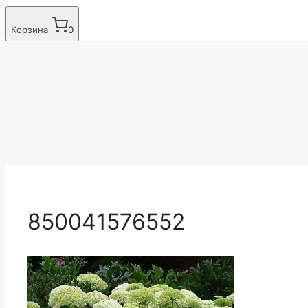
Корзина
0
850041576552