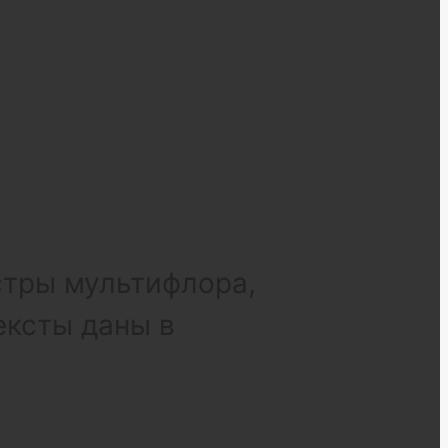
стры мультифлора,
ексты даны в