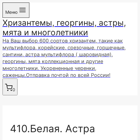
Перейти
Меню
к
Хризантемы, георгины, астры,
содержимому
мята и многолетники
На Ваш выбор 600 сортов хризантем, такие как
мультифлора, корейские, срезочные, горшечные,
сантини, астра мультифлора ( шаровидная),
георгины, мята коллекционная и другие
многолетники. Укорененные черенки,
саженцы.Отправка почтой по всей России!
0
410.Белая. Астра