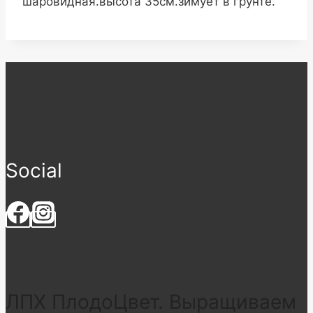
шаровидная.высота 35см.зимует в грунте.
Social
ЛПХ ПлодоЦвет. Выращиваем