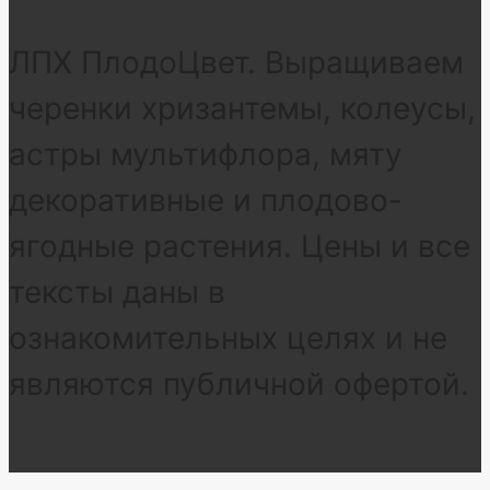
ЛПХ ПлодоЦвет. Выращиваем
черенки хризантемы, колеусы,
астры мультифлора, мяту
декоративные и плодово-
ягодные растения. Цены и все
тексты даны в
ознакомительных целях и не
являются публичной офертой.