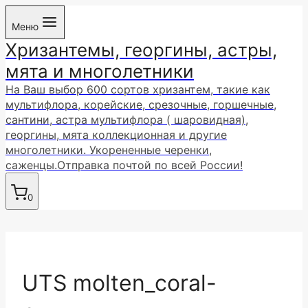
Перейти
Меню
к
Хризантемы, георгины, астры,
содержимому
мята и многолетники
На Ваш выбор 600 сортов хризантем, такие как
мультифлора, корейские, срезочные, горшечные,
сантини, астра мультифлора ( шаровидная),
георгины, мята коллекционная и другие
многолетники. Укорененные черенки,
саженцы.Отправка почтой по всей России!
0
UTS molten_coral-