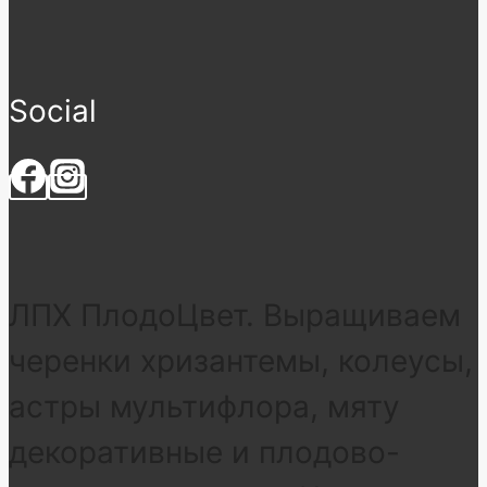
Social
ЛПХ ПлодоЦвет. Выращиваем
черенки хризантемы, колеусы,
астры мультифлора, мяту
декоративные и плодово-