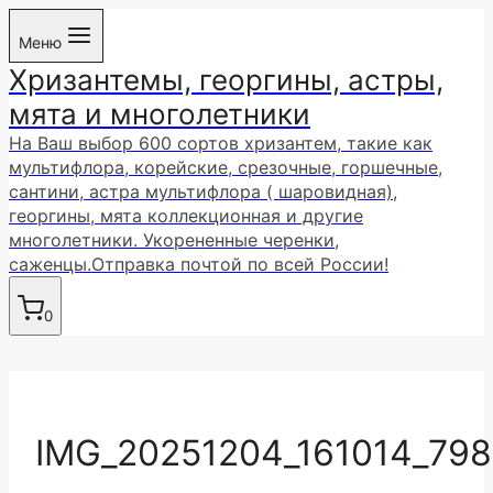
Перейти
Меню
к
Хризантемы, георгины, астры,
содержимому
мята и многолетники
На Ваш выбор 600 сортов хризантем, такие как
мультифлора, корейские, срезочные, горшечные,
сантини, астра мультифлора ( шаровидная),
георгины, мята коллекционная и другие
многолетники. Укорененные черенки,
саженцы.Отправка почтой по всей России!
0
IMG_20251204_161014_79