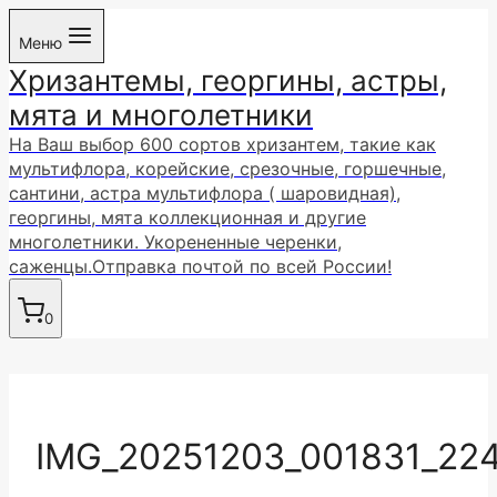
Перейти
Меню
к
Хризантемы, георгины, астры,
содержимому
мята и многолетники
На Ваш выбор 600 сортов хризантем, такие как
мультифлора, корейские, срезочные, горшечные,
сантини, астра мультифлора ( шаровидная),
георгины, мята коллекционная и другие
многолетники. Укорененные черенки,
саженцы.Отправка почтой по всей России!
0
IMG_20251203_001831_22