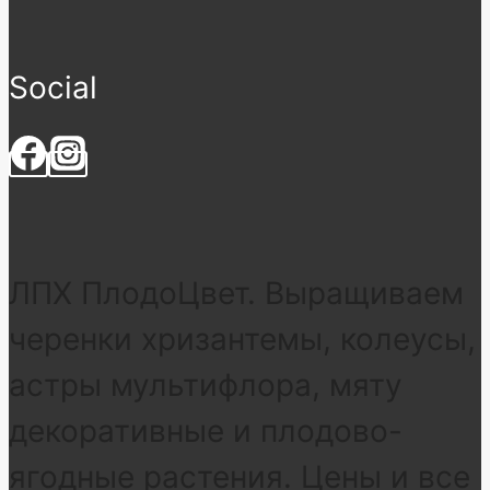
Social
ЛПХ ПлодоЦвет. Выращиваем
черенки хризантемы, колеусы,
астры мультифлора, мяту
декоративные и плодово-
ягодные растения. Цены и все