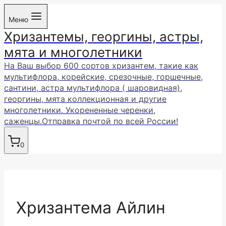
Перейти
Меню
к
Хризантемы, георгины, астры,
содержимому
мята и многолетники
На Ваш выбор 600 сортов хризантем, такие как
мультифлора, корейские, срезочные, горшечные,
сантини, астра мультифлора ( шаровидная),
георгины, мята коллекционная и другие
многолетники. Укорененные черенки,
саженцы.Отправка почтой по всей России!
0
Хризантема Айлин