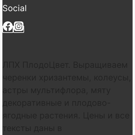
Social
ЛПХ ПлодоЦвет. Выращиваем
черенки хризантемы, колеусы,
астры мультифлора, мяту
декоративные и плодово-
ягодные растения. Цены и все
тексты даны в