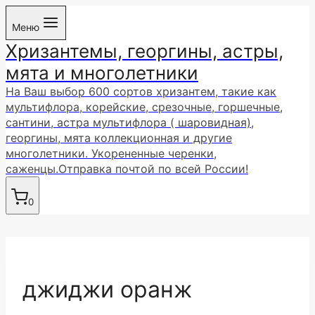
Перейти
Меню
к
Хризантемы, георгины, астры,
содержимому
мята и многолетники
На Ваш выбор 600 сортов хризантем, такие как
мультифлора, корейские, срезочные, горшечные,
сантини, астра мультифлора ( шаровидная),
георгины, мята коллекционная и другие
многолетники. Укорененные черенки,
саженцы.Отправка почтой по всей России!
0
джиджи оранж