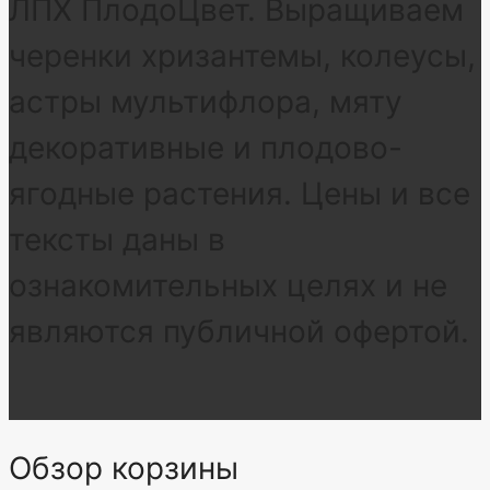
ЛПХ ПлодоЦвет. Выращиваем
черенки хризантемы, колеусы,
астры мультифлора, мяту
декоративные и плодово-
ягодные растения. Цены и все
тексты даны в
ознакомительных целях и не
являются публичной офертой.
Обзор корзины