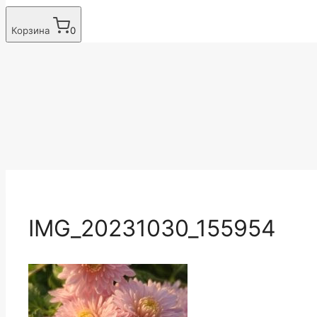
Корзина
0
IMG_20231030_155954