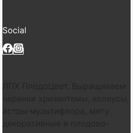
Social
ЛПХ ПлодоЦвет. Выращиваем
черенки хризантемы, колеусы,
астры мультифлора, мяту
декоративные и плодово-