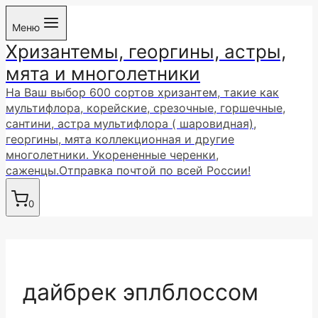
Перейти
Меню
к
Хризантемы, георгины, астры,
содержимому
мята и многолетники
На Ваш выбор 600 сортов хризантем, такие как
мультифлора, корейские, срезочные, горшечные,
сантини, астра мультифлора ( шаровидная),
георгины, мята коллекционная и другие
многолетники. Укорененные черенки,
саженцы.Отправка почтой по всей России!
0
дайбрек эплблоссом