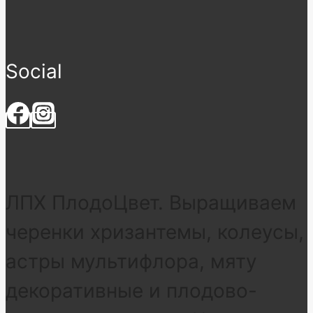
Social
ЛПХ ПлодоЦвет. Выращиваем
черенки хризантемы, колеусы,
астры мультифлора, мяту
декоративные и плодово-