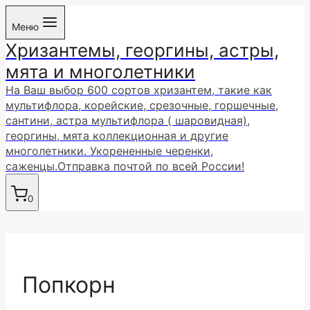
Перейти
Меню
к
Хризантемы, георгины, астры,
содержимому
мята и многолетники
На Ваш выбор 600 сортов хризантем, такие как
мультифлора, корейские, срезочные, горшечные,
сантини, астра мультифлора ( шаровидная),
георгины, мята коллекционная и другие
многолетники. Укорененные черенки,
саженцы.Отправка почтой по всей России!
0
Попкорн