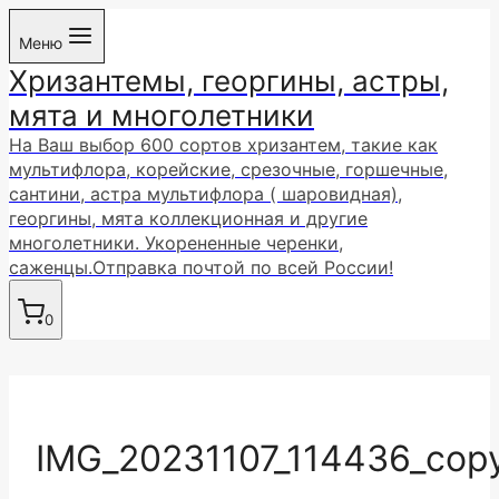
Перейти
Меню
к
Хризантемы, георгины, астры,
содержимому
мята и многолетники
На Ваш выбор 600 сортов хризантем, такие как
мультифлора, корейские, срезочные, горшечные,
сантини, астра мультифлора ( шаровидная),
георгины, мята коллекционная и другие
многолетники. Укорененные черенки,
саженцы.Отправка почтой по всей России!
0
IMG_20231107_114436_cop