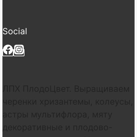
Social
ЛПХ ПлодоЦвет. Выращиваем
черенки хризантемы, колеусы,
астры мультифлора, мяту
декоративные и плодово-