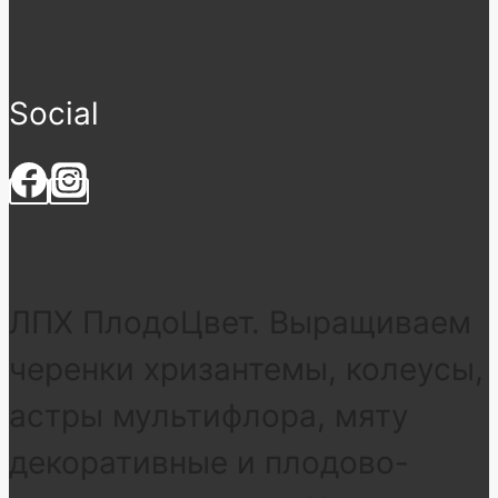
Social
ЛПХ ПлодоЦвет. Выращиваем
черенки хризантемы, колеусы,
астры мультифлора, мяту
декоративные и плодово-