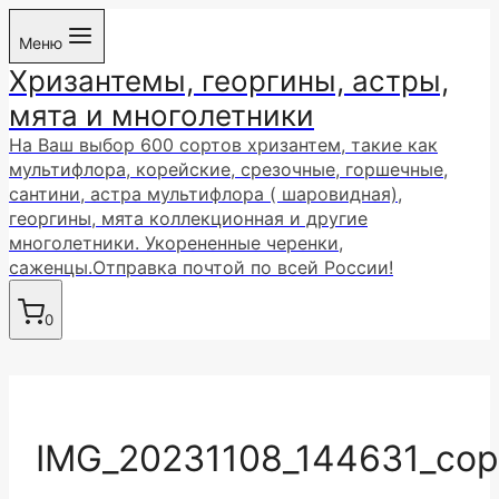
Перейти
Меню
к
Хризантемы, георгины, астры,
содержимому
мята и многолетники
На Ваш выбор 600 сортов хризантем, такие как
мультифлора, корейские, срезочные, горшечные,
сантини, астра мультифлора ( шаровидная),
георгины, мята коллекционная и другие
многолетники. Укорененные черенки,
саженцы.Отправка почтой по всей России!
0
IMG_20231108_144631_co