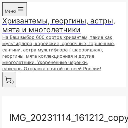
Перейти
Меню
к
Хризантемы, георгины, астры,
содержимому
мята и многолетники
На Ваш выбор 600 сортов хризантем, такие как
мультифлора, корейские, срезочные, горшечные,
сантини, астра мультифлора ( шаровидная),
георгины, мята коллекционная и другие
многолетники. Укорененные черенки,
саженцы.Отправка почтой по всей России!
0
IMG_20231114_161212_cop