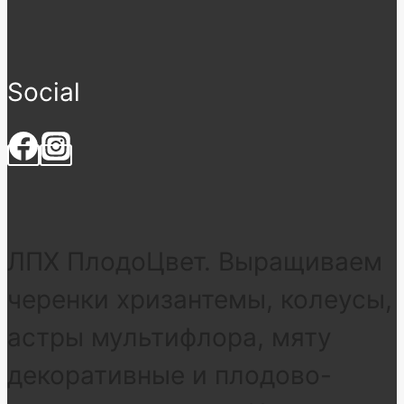
Social
ЛПХ ПлодоЦвет. Выращиваем
черенки хризантемы, колеусы,
астры мультифлора, мяту
декоративные и плодово-