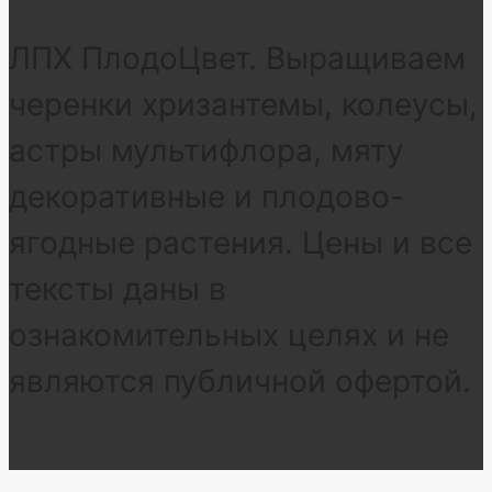
ЛПХ ПлодоЦвет. Выращиваем
черенки хризантемы, колеусы,
астры мультифлора, мяту
декоративные и плодово-
ягодные растения. Цены и все
тексты даны в
ознакомительных целях и не
являются публичной офертой.