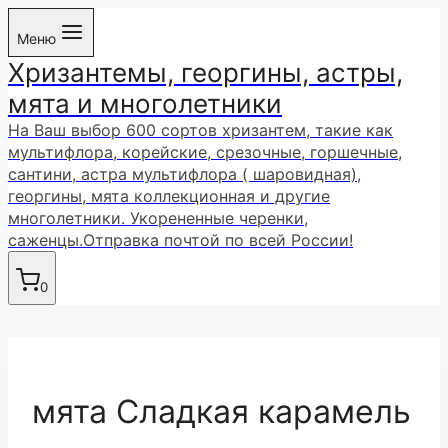
Перейти
Меню
к
Хризантемы, георгины, астры,
содержимому
мята и многолетники
На Ваш выбор 600 сортов хризантем, такие как
мультифлора, корейские, срезочные, горшечные,
сантини, астра мультифлора ( шаровидная),
георгины, мята коллекционная и другие
многолетники. Укорененные черенки,
саженцы.Отправка почтой по всей России!
0
мята Сладкая карамель