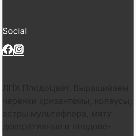
Social
ЛПХ ПлодоЦвет. Выращиваем
черенки хризантемы, колеусы,
астры мультифлора, мяту
декоративные и плодово-