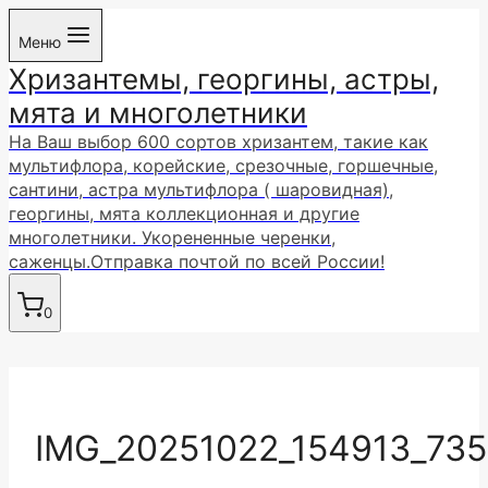
Перейти
Меню
к
Хризантемы, георгины, астры,
содержимому
мята и многолетники
На Ваш выбор 600 сортов хризантем, такие как
мультифлора, корейские, срезочные, горшечные,
сантини, астра мультифлора ( шаровидная),
георгины, мята коллекционная и другие
многолетники. Укорененные черенки,
саженцы.Отправка почтой по всей России!
0
IMG_20251022_154913_73