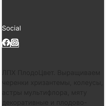
Social
ЛПХ ПлодоЦвет. Выращиваем
черенки хризантемы, колеусы,
астры мультифлора, мяту
декоративные и плодово-