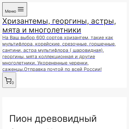
Перейти
Меню
к
Хризантемы, георгины, астры,
содержимому
мята и многолетники
На Ваш выбор 600 сортов хризантем, такие как
мультифлора, корейские, срезочные, горшечные,
сантини, астра мультифлора ( шаровидная),
георгины, мята коллекционная и другие
многолетники. Укорененные черенки,
саженцы.Отправка почтой по всей России!
0
Пион древовидный