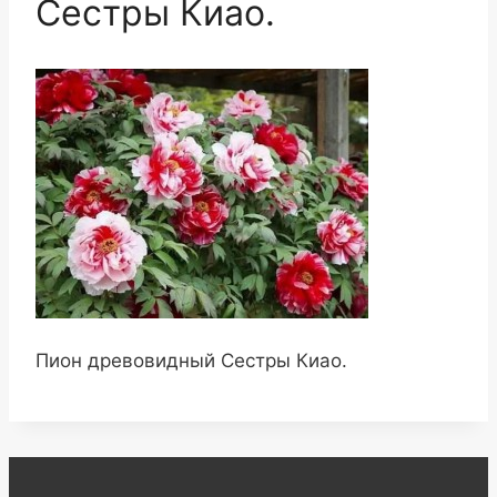
Сестры Киао.
Пион древовидный Сестры Киао.