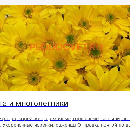
та и многолетники
ифлора, корейские, срезочные, горшечные, сантини, ас
. Укорененные черенки, саженцы.Отправка почтой по в