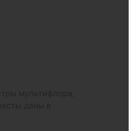
стры мультифлора,
ексты даны в