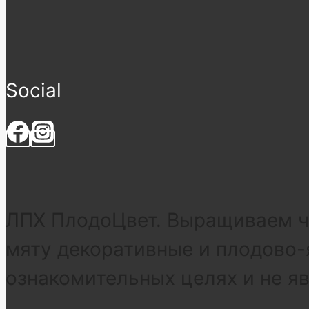
Social
ЛПХ ПлодоЦвет. Выращиваем че
мяту декоративные и плодово-
ознакомительных целях и не я