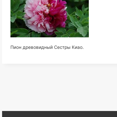
Пион древовидный Сестры Киао.