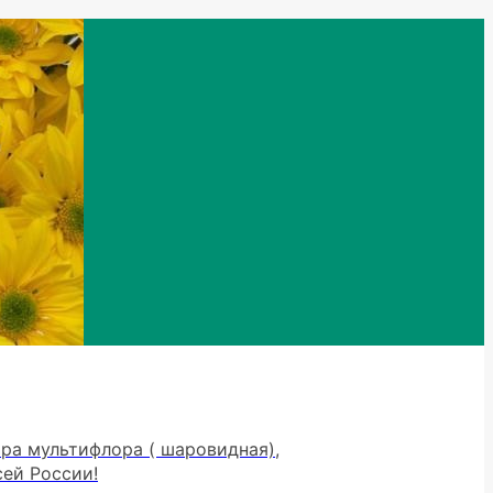
тра мультифлора ( шаровидная),
сей России!